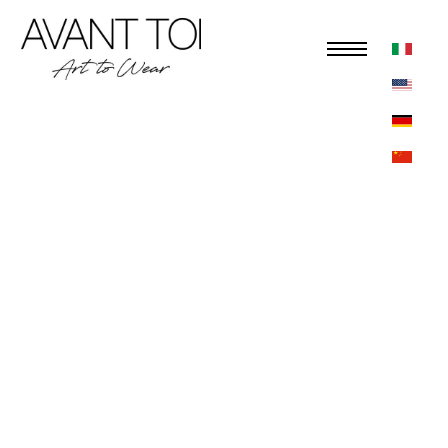
CONTATTI
SHOWROOM DI MILANO
Via Carlo Botta, 8 Milano Italia
Tel. +39 02 89 07 71 12 showroom.milano@liapull.it
LIAPULL S.R.L
Via Frà Vincenzo da
Fiorenzuola
, 76, Genova, Italia
Tel. +39 010 868 17 80 showroom.genova@liapull.it
STAMPA
PARINI ASSOCIATI
Relazioni con i media: k.mercuri@pariniassociati.com