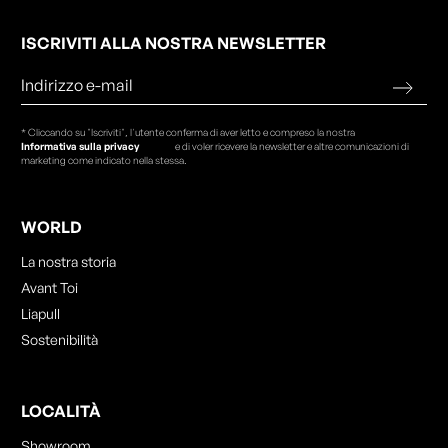
ISCRIVITI ALLA NOSTRA NEWSLETTER
* Cliccando su "Iscriviti", l'utente conferma di aver letto e compreso la nostra
Informativa sulla privacy
e di voler ricevere la newsletter e altre comunicazioni di
marketing come indicato nella stessa.
WORLD
La nostra storia
Avant Toi
Liapull
Sostenibilità
LOCALITÀ
Showroom