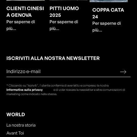
CLIENTI CINESI
PITTI UOMO
COPPA CATA
A GENOVA
2025
24
Per saperne di
Per saperne di
Per saperne di
più...
più...
più...
ISCRIVITI ALLA NOSTRA NEWSLETTER
* Cliccando su "Iscriviti", l'utente conferma di aver letto e compreso la nostra
Informativa sulla privacy
e di voler ricevere la newsletter e altre comunicazioni di
marketing come indicato nella stessa.
WORLD
La nostra storia
Avant Toi